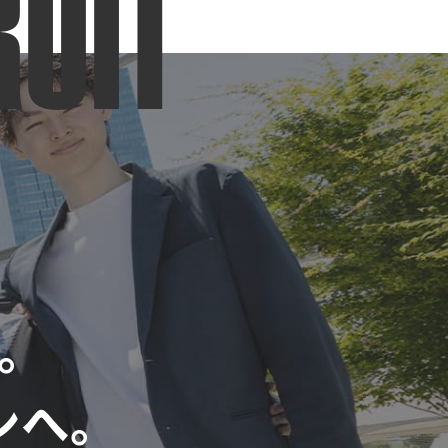
RUIT
。
ンへ。